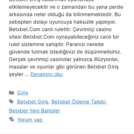
etkilemeyecektir ve o zamandan bu yana perde
arkasında neler olduğu da bilinmemektedir. Bu
sebepten dolayı oyuncuya haksızlık yapılıyor.
Betxbet.Com canlı rulettir. Çevrimiçi casino
sitesi Betxbet.Com oynayabileceğiniz canlı bir
rulet sistemine sahiptir. Paranızı nerede
güvende tutmak istediğinizi de düşünmelisiniz.
Gerçek çevrimiçi casinolar yalnızca illüzyonlar,
masalar ve oyunlar gibi görünen Betxbet Giriş
şeyler …
Devamını oku
Kategoriler
Giriş
Etiketler
Betxbet Giriş
,
Betxbet Ödeme Talebi
,
Betxbet Yeni Bahisler
Yorum yap