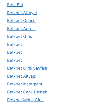
Betx Bet
Betxbet Şikayet
Betxbet Güncel
Betxbet Adresi
Betxbet Giriş
Betxbet
Betxbet
Betxbet
Betxbet Giriş Sayfası
Betxbet Altyapı
Betxbet İnstagram
Betxbet Canlı Destek
Betxbet Mobil Giriş