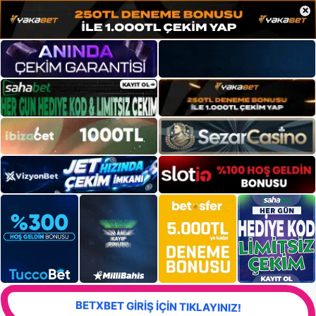
×
BETXBET GİRİŞ İÇİN TIKLAYINIZ!