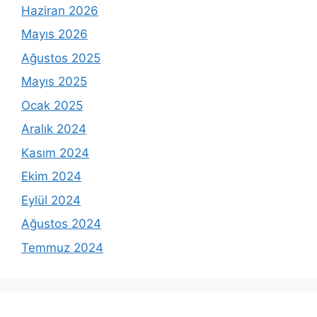
Haziran 2026
Mayıs 2026
Ağustos 2025
Mayıs 2025
Ocak 2025
Aralık 2024
Kasım 2024
Ekim 2024
Eylül 2024
Ağustos 2024
Temmuz 2024