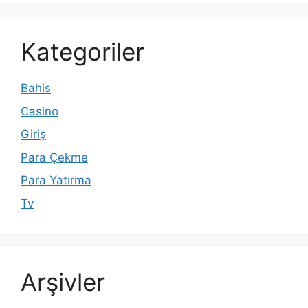
Kategoriler
Bahis
Casino
Giriş
Para Çekme
Para Yatırma
Tv
Arşivler