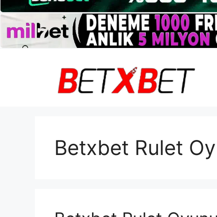
İçeriğe
atla
Betxbet Rulet O