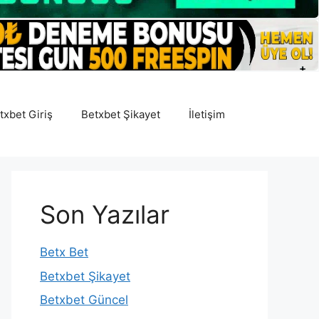
txbet Giriş
Betxbet Şikayet
İletişim
Son Yazılar
Betx Bet
Betxbet Şikayet
Betxbet Güncel