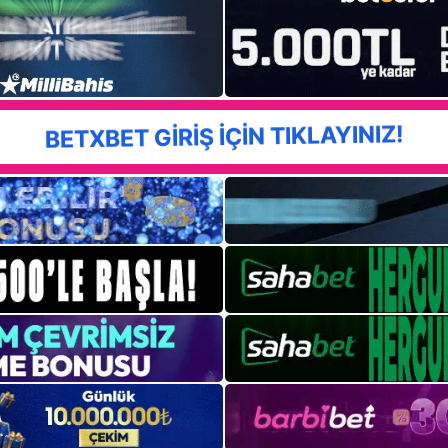
BETXBET GİRİŞ İÇİN TIKLAYINIZ!