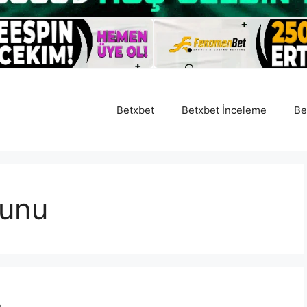
Betxbet
Betxbet İnceleme
Be
yunu