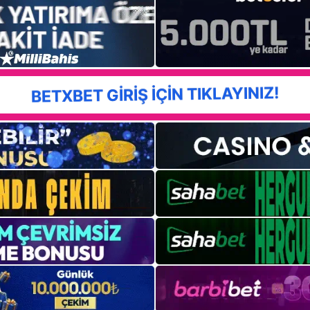
BETXBET GİRİŞ İÇİN TIKLAYINIZ!