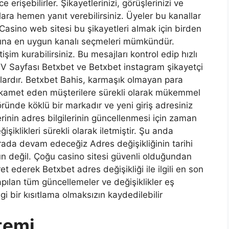
erişebilirler. Şikayetlerinizi, görüşlerinizi ve
ajlara hemen yanıt verebilirsiniz. Üyeler bu kanallar
t Casino web sitesi bu şikayetleri almak için birden
larına en uygun kanalı seçmeleri mümkündür.
işim kurabilirsiniz. Bu mesajları kontrol edip hızlı
 TV Sayfası Betxbet ve Betxbet instagram şikayetçi
nlardır. Betxbet Bahis, karmaşık olmayan para
 ikamet eden müşterilere sürekli olarak mükemmel
ründe köklü bir markadır ve yeni giriş adresiniz
lerinin adres bilgilerinin güncellenmesi için zaman
işiklikleri sürekli olarak iletmiştir. Şu anda
rada devam edeceğiz Adres değişikliğinin tarihi
run değil. Çoğu casino sitesi güvenli olduğundan
ret ederek Betxbet adres değişikliği ile ilgili en son
ılan tüm güncellemeler ve değişiklikler eş
i bir kısıtlama olmaksızın kaydedilebilir
temi