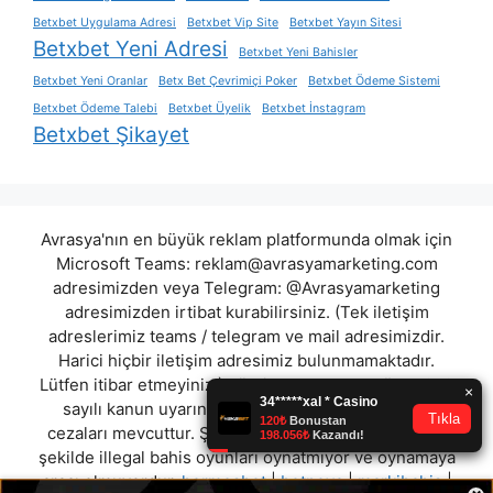
Betxbet Uygulama Adresi
Betxbet Vip Site
Betxbet Yayın Sitesi
Betxbet Yeni Adresi
Betxbet Yeni Bahisler
Betxbet Yeni Oranlar
Betx Bet Çevrimiçi Poker
Betxbet Ödeme Sistemi
Betxbet Ödeme Talebi
Betxbet Üyelik
Betxbet İnstagram
Betxbet Şikayet
Avrasya'nın en büyük reklam platformunda olmak için
Microsoft Teams:
reklam@avrasyamarketing.com
adresimizden veya Telegram: @Avrasyamarketing
adresimizden irtibat kurabilirsiniz. (Tek iletişim
adreslerimiz teams / telegram ve mail adresimizdir.
Harici hiçbir iletişim adresimiz bulunmamaktadır.
Lütfen itibar etmeyiniz.) Türkiye yasalarına göre 7258
sayılı kanun uyarınca yasa dışı bahis oynamanın
cezaları mevcuttur. Şu an bulunduğunuz site hiç bir
şekilde illegal bahis oyunları oynatmıyor ve oynamaya
aracı olmuyordur.
hermesbet
|
betnova
|
markibahis
|