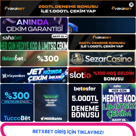
×
BETXBET GİRİŞ İÇİN TIKLAYINIZ!