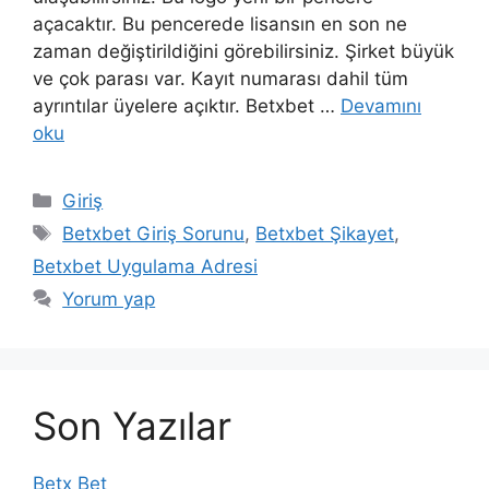
açacaktır. Bu pencerede lisansın en son ne
zaman değiştirildiğini görebilirsiniz. Şirket büyük
ve çok parası var. Kayıt numarası dahil tüm
ayrıntılar üyelere açıktır. Betxbet …
Devamını
oku
Kategoriler
Giriş
Etiketler
Betxbet Giriş Sorunu
,
Betxbet Şikayet
,
Betxbet Uygulama Adresi
Yorum yap
Son Yazılar
Betx Bet