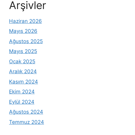
Arşivler
Haziran 2026
Mayıs 2026
Ağustos 2025
Mayıs 2025
Ocak 2025
Aralık 2024
Kasım 2024
Ekim 2024
Eylül 2024
Ağustos 2024
Temmuz 2024