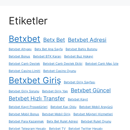
Etiketler
Betxbet
Betx Bet
Betxbet Adresi
Betxbet Altyapı
Betx Bet Ana Sayfa
Betxbet Bahis Butonu
Betxbet Bonus
Betxbet BTK Kararı
Betxbet Buz Hokeyi
Betxbet Canlı Destek
Betxbet Canlı Destek Ekibi
Betxbet Canlı Maç İzle
Betxbet Casino Limiti
Betxbet Casino Oyunu
Betxbet Giriş
Betxbet Giriş Sayfası
Betxbet Güncel
Betxbet Giriş Sorunu
Betxbet Giriş Yap
Betxbet Hızlı Transfer
Betxbet Kayıt
Betxbet Kayıt Prosedürleri
Betxbet Kaç Oldu
Betxbet Mobil Arayüzü
Betxbet Mobil Bonus
Betxbet Mobil Giriş
Betxbet Müşteri Hizmetleri
Betxbet Para Kazanmak
Betx Bet Rulet Adresi
Betxbet Rulet Oyunu
Betxbet Telegram Hesabı
Betxbet TV
Betxbet Twitter Hesabı