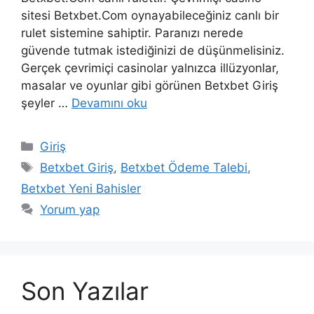
sitesi Betxbet.Com oynayabileceğiniz canlı bir
rulet sistemine sahiptir. Paranızı nerede
güvende tutmak istediğinizi de düşünmelisiniz.
Gerçek çevrimiçi casinolar yalnızca illüzyonlar,
masalar ve oyunlar gibi görünen Betxbet Giriş
şeyler …
Devamını oku
Kategoriler
Giriş
Etiketler
Betxbet Giriş
,
Betxbet Ödeme Talebi
,
Betxbet Yeni Bahisler
Yorum yap
Son Yazılar