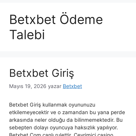
Betxbet Ödeme
Talebi
Betxbet Giriş
Mayıs 19, 2026
yazar
Betxbet
Betxbet Giriş kullanmak oyununuzu
etkilemeyecektir ve o zamandan bu yana perde
arkasında neler olduğu da bilinmemektedir. Bu
sebepten dolayı oyuncuya haksızlık yapılıyor.
Betxbet.Com canlı rulettir. Çevrimiçi casino