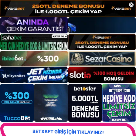
×
BETXBET GİRİŞ İÇİN TIKLAYINIZ!